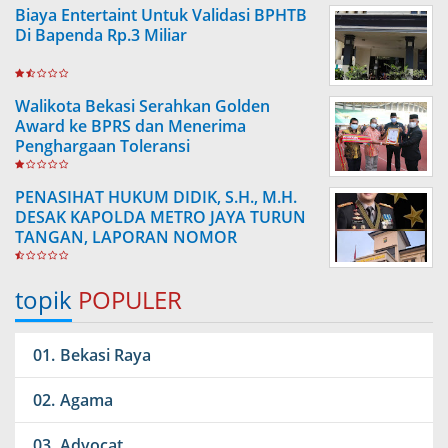
Biaya Entertaint Untuk Validasi BPHTB
Di Bapenda Rp.3 Miliar
Walikota Bekasi Serahkan Golden
Award ke BPRS dan Menerima
Penghargaan Toleransi
PENASIHAT HUKUM DIDIK, S.H., M.H.
DESAK KAPOLDA METRO JAYA TURUN
TANGAN, LAPORAN NOMOR
LP/B/2524/IV/2026/SPKT/POLDA
METRO JAYA DINILAI MANDEK TANPA
topik
POPULER
KEPASTIAN
Bekasi Raya
Agama
Advocat