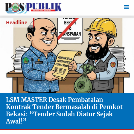
Headline
LSM MASTER Desak Pembatalan
Kontrak Tender Bermasalah di Pemkot
Bekasi: “Tender Sudah Diatur Sejak
Awal!”