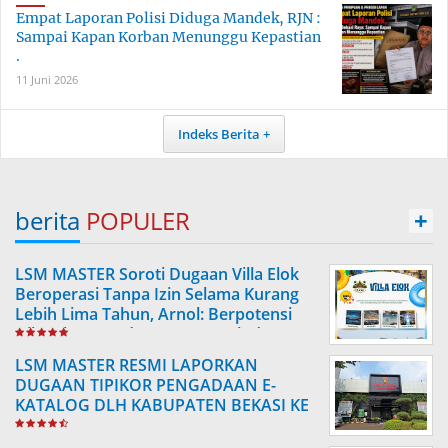
Empat Laporan Polisi Diduga Mandek, RJN :
Sampai Kapan Korban Menunggu Kepastian
.
11 Juni 2026
Indeks Berita
berita
POPULER
+
LSM MASTER Soroti Dugaan Villa Elok
Beroperasi Tanpa Izin Selama Kurang
Lebih Lima Tahun, Arnol: Berpotensi
Hilangkan Pendapatan Daerah dan
Harus Didalami Aparat Penegak
LSM MASTER RESMI LAPORKAN
Hukum.
DUGAAN TIPIKOR PENGADAAN E-
KATALOG DLH KABUPATEN BEKASI KE
POLDA METRO JAYA, DESAK USUT
TUNTAS SELURUH PAKET PENGADAAN