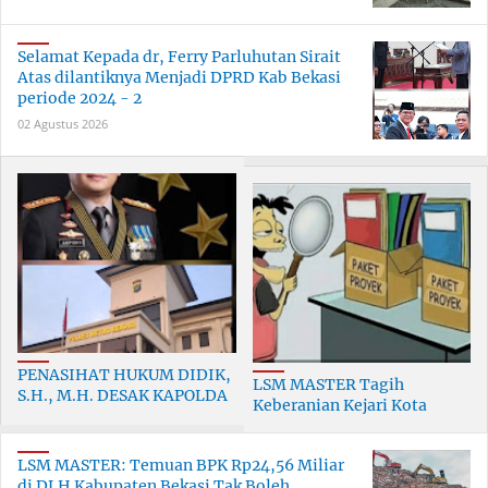
Selamat Kepada dr, Ferry Parluhutan Sirait
Atas dilantiknya Menjadi DPRD Kab Bekasi
periode 2024 - 2
02 Agustus 2026
PENASIHAT HUKUM DIDIK,
LSM MASTER Tagih
S.H., M.H. DESAK KAPOLDA
Keberanian Kejari Kota
METRO JAYA TURUN
Bekasi, Jangan Biarkan
TANGAN, LAPORAN NOMOR
Dugaan Rekayasa Tender
LP/B/2524/IV/
LSM MASTER: Temuan BPK Rp24,56 Miliar
DBMSDA Berakhi
di DLH Kabupaten Bekasi Tak Boleh