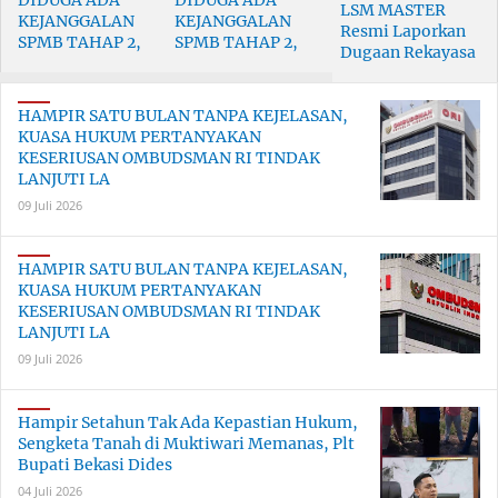
LSM MASTER
KEJANGGALAN
KEJANGGALAN
Resmi Laporkan
SPMB TAHAP 2,
SPMB TAHAP 2,
Dugaan Rekayasa
LSM MASTER
LSM MASTER
Tender DBMSDA
AKAN LAPORKAN
AKAN LAPORKAN
ke Kejaksaan
KE KCD WILAYAH
KE KCD WILAYAH
HAMPIR SATU BULAN TANPA KEJELASAN,
Negeri Kota
III JAWA BARAT
III JAWA BARAT
KUASA HUKUM PERTANYAKAN
Bekasi
KESERIUSAN OMBUDSMAN RI TINDAK
LANJUTI LA
09 Juli 2026
HAMPIR SATU BULAN TANPA KEJELASAN,
KUASA HUKUM PERTANYAKAN
KESERIUSAN OMBUDSMAN RI TINDAK
LANJUTI LA
09 Juli 2026
Hampir Setahun Tak Ada Kepastian Hukum,
Sengketa Tanah di Muktiwari Memanas, Plt
Bupati Bekasi Dides
04 Juli 2026