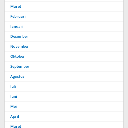
Maret
Februari
Januari
Desember
November
Oktober
September
Agustus
Juli
Juni
Mei
April
Maret