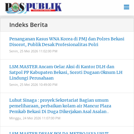
Penanganan Kasus WNA Korea di PMJ dan Polres Bekasi
Disorot, Publik Desak Profesionalitas Polri
Senin, 25 Mei 2026
11:02:00 PM
LSM MASTER Ancam Gelar Aksi di Kantor DLH dan
Satpol PP Kabupaten Bekasi, Soroti Dugaan Oknum LH
Lindungi Perusahaan
Senin, 25 Mei 2026
10:49:00 PM
Luhut Sinaga : proyek Sekretariat Bagian umum
pemeliharaan, perbaikan kolam air Mancur Plaza
Pemkab Bekasi Di Duga Dikerjakan Asal Asalan .
Minggu, 24 Mei 2026
11:07:00 PM
LSM MASTER DESAK POLDA METRO JAYA USUT