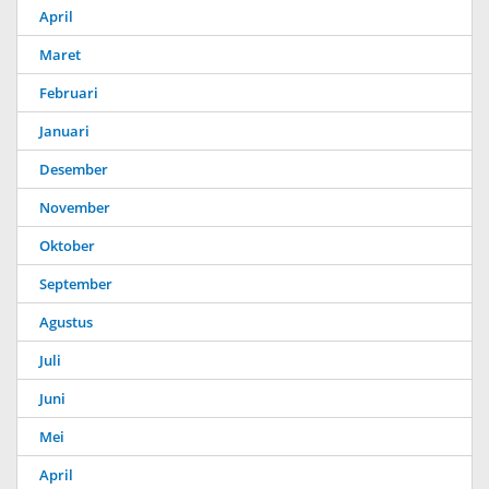
April
Maret
Februari
Januari
Desember
November
Oktober
September
Agustus
Juli
Juni
Mei
April