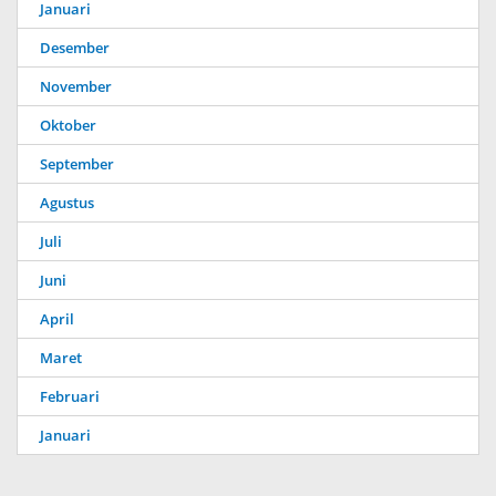
Januari
Desember
November
Oktober
September
Agustus
Juli
Juni
April
Maret
Februari
Januari